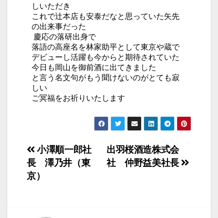
しいただき
これで辻本店も安泰だなと思っていた矢先
の出来事だった
慶応の落研出身で
落語の高座名を林家助平として東京や蔵で
デビューし活躍も今からと期待されていた
今日も岡山を御前酒に出てきました
と言う名文句がもう聞けないのがとても寂
しい
ご冥福をお祈りいたします
投
小澤順一郎社
出羽桜酒造株式会
長 澤乃井（東
社 仲野益美社長
稿
京）
ナ
ビ