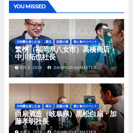
YOU MISSED
大吟醸を楽しむ会
蔵元
話題の酒
酒と食のイベント
繁桝（福岡県八女市）高橋商店・
中川拓也社長
8月 6, 2026
DAIGINJO-ADMASTER
大吟醸を楽しむ会
蔵元
話題の酒
酒と食のイベント
白扇酒造（岐阜県）黒松白扇・加
藤孝明社長
8月 5, 2026
DAIGINJO-ADMASTER