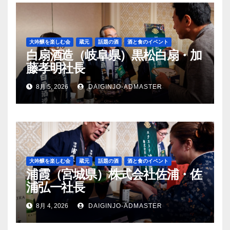
大吟醸を楽しむ会
蔵元
話題の酒
酒と食のイベント
白扇酒造（岐阜県）黒松白扇・加
藤孝明社長
8月 5, 2026
DAIGINJO-ADMASTER
大吟醸を楽しむ会
蔵元
話題の酒
酒と食のイベント
浦霞（宮城県）株式会社佐浦・佐
浦弘一社長
8月 4, 2026
DAIGINJO-ADMASTER