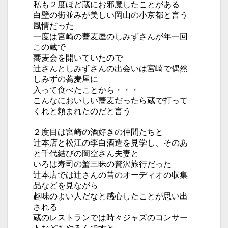
私も２度ほど蔵にお邪魔したことがある
白壁の街並みが美しい岡山の小京都と言う
風情だった
一度は宮崎の蕎麦屋のしみずさんが年一回
この蔵で
蕎麦会を開いていたので
辻さんとしみずさんの出会いは宮崎で偶然
しみずの蕎麦屋に
入って食べたことから・・・
こんなにおいしい蕎麦だったら蔵で打って
くれと頼まれたのだと言う
２度目は宮崎の酒好きの仲間たちと
辻本店と松江の李白酒造を見学し、そのあ
と千代結びの岡空さん夫妻と
いろは寿司の蟹三昧の贅沢旅行だった
辻本店では辻さんの昔のオーディオの収集
品などを見ながら
趣味のよい人だなと感心したことが思い出
される
蔵のレストランでは時々ジャズのコンサー