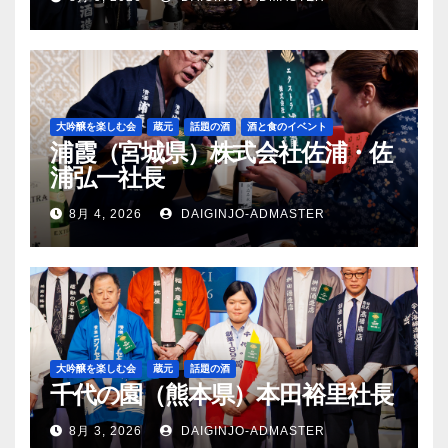
大吟醸を楽しむ会
蔵元
話題の酒
酒と食のイベント
浦霞（宮城県）株式会社佐浦・佐
浦弘一社長
8月 4, 2026
DAIGINJO-ADMASTER
大吟醸を楽しむ会
蔵元
話題の酒
千代の園（熊本県）本田裕里社長
8月 3, 2026
DAIGINJO-ADMASTER