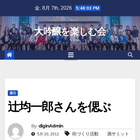
Skip
金. 8月 7th, 2026
5:48:04 PM
to
content
大吟醸を楽しむ会
蔵元
辻均一郎さんを偲ぶ
By
diginAdmin
街づくり活動 酒サミット
5月 10, 2012