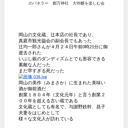
のパネラー 都万神社 大吟醸を楽しむ会
岡山の文化蔵、辻本店の社長であり、
真庭市観光協会の副会長でもあった
辻均一郎さんが４月２４日午前0時21分に御
逝去された
いぶし銀のダンディズムとでも形容できる
素敵な人だった
まだ早すぎる死だった
岡山の美作（みまさか）に生まれた美味い
酒が御前酒だ
創業１８０４年（文化元年）と言う創業２
００年を超える古い蔵である
文化蔵としても有名で、与謝野鉄幹、昌子
夫妻をはじめとして
様々な文化人が訪れている