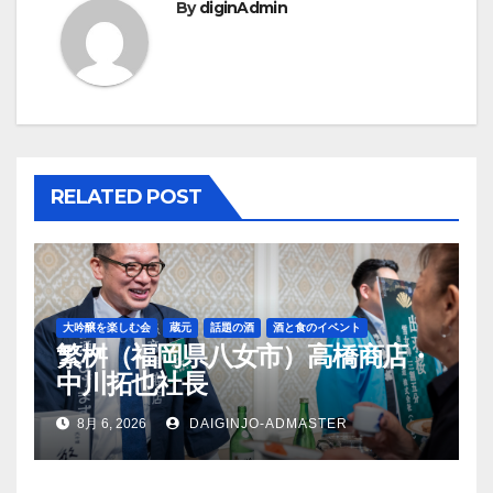
By
diginAdmin
ゲ
ー
シ
ョ
RELATED POST
ン
大吟醸を楽しむ会
蔵元
話題の酒
酒と食のイベント
繁桝（福岡県八女市）高橋商店・
中川拓也社長
8月 6, 2026
DAIGINJO-ADMASTER