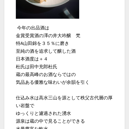
今年の出品酒は
金賞受賞酒の澤の井大吟醸 梵
特A山田錦を３５％に磨き
至純の酒を追求して醸した酒
日本酒度は＋４
杜氏は田中充郎杜氏
蔵の最高峰のお酒ならではの
気品ある優雅な味わいが余韻を引く
仕込み水は高水三山を源として秩父古代層の厚
い岩盤で
ゆっくりと濾過された湧水
源泉は蔵の中で見ることができる