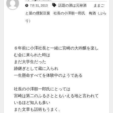
話題の酒は元禄酒 ままご
7月 31, 2013
と屋の燻製豆腐 社長の小澤順一郎氏 梅酒（ぷら
り）
６年前に小澤社長と一緒に宮崎の大吟醸を楽し
む会に来られた時は
まだ大学生だった
跡継ぎとして蔵に入られ
一生懸命すべてを体験中のようである
社長の小澤順一郎氏にとっては
宮崎は第二のふるさとともいえる地と言われて
いるほど知人も多い
また文章も話術もうまく、