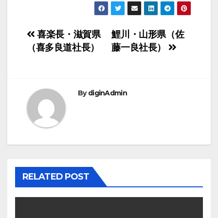
投
喜楽長・滋賀県
鯉川・山形県（佐
（喜多良道社長）
藤一良社長）
稿
ナ
ビ
By
diginAdmin
ゲ
ー
シ
ョ
RELATED POST
ン