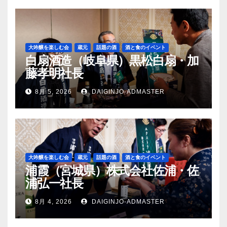
大吟醸を楽しむ会
蔵元
話題の酒
酒と食のイベント
白扇酒造（岐阜県）黒松白扇・加
藤孝明社長
8月 5, 2026
DAIGINJO-ADMASTER
大吟醸を楽しむ会
蔵元
話題の酒
酒と食のイベント
浦霞（宮城県）株式会社佐浦・佐
浦弘一社長
8月 4, 2026
DAIGINJO-ADMASTER