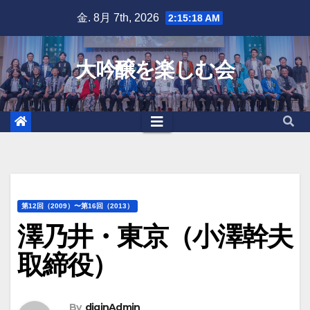
Skip
金. 8月 7th, 2026
2:15:18 AM
to
content
大吟醸を楽しむ会
第12回（2009）〜第16回（2013）
澤乃井・東京（小澤幹夫
取締役）
By
diginAdmin