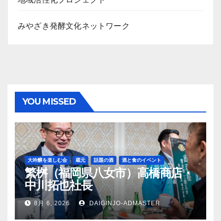
みやざき発酵文化ネットワーク
YOU MISSED
大吟醸を楽しむ会
蔵元
話題の酒
酒と食のイベント
繁桝（福岡県八女市）高橋商店・
中川拓也社長
8月 6, 2026
DAIGINJO-ADMASTER