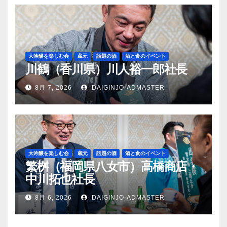
大吟醸を楽しむ会
蔵元
話題の酒
酒と食のイベント
川鶴（香川県）川人裕一郎社長
8月 7, 2026
DAIGINJO-ADMASTER
大吟醸を楽しむ会
蔵元
話題の酒
酒と食のイベント
繁桝（福岡県八女市）高橋商店・
中川拓也社長
8月 6, 2026
DAIGINJO-ADMASTER