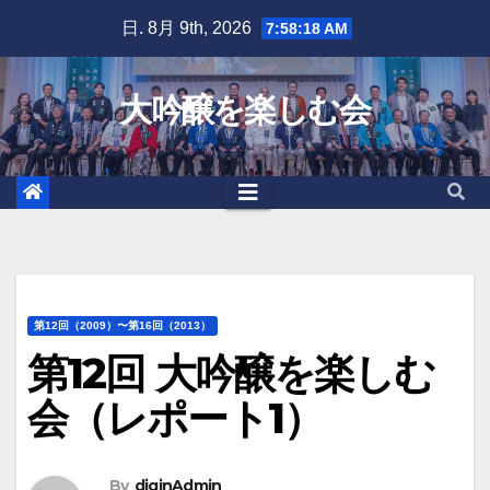
Skip
日. 8月 9th, 2026
7:58:19 AM
to
content
大吟醸を楽しむ会
第12回（2009）〜第16回（2013）
第12回 大吟醸を楽しむ
会（レポート1）
By
diginAdmin