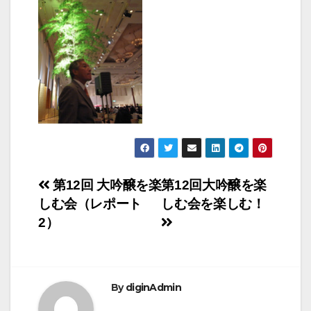
投
第12回 大吟醸を楽
第12回大吟醸を楽
しむ会（レポート
しむ会を楽しむ！
稿
2）
ナ
ビ
By
diginAdmin
ゲ