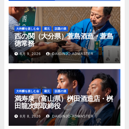
大吟醸を楽しむ会
蔵元
話題の酒
西の関（大分県）萱島酒造・萱島
徳常務
8月 9, 2026
DAIGINJO-ADMASTER
大吟醸を楽しむ会
蔵元
話題の酒
満寿泉（富山県）桝田酒造店・桝
田龍次郎取締役
8月 8, 2026
DAIGINJO-ADMASTER