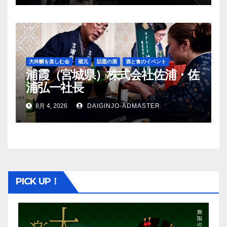
大吟醸を楽しむ会
蔵元
話題の酒
酒と食のイベント
浦霞（宮城県）株式会社佐浦・佐
浦弘一社長
8月 4, 2026
DAIGINJO-ADMASTER
PICK UP！