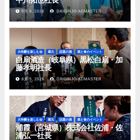
8月 6, 2026
DAIGINJO-ADMASTER
大吟醸を楽しむ会
蔵元
話題の酒
酒と食のイベント
白扇酒造（岐阜県）黒松白扇・加
藤孝明社長
8月 5, 2026
DAIGINJO-ADMASTER
大吟醸を楽しむ会
蔵元
話題の酒
酒と食のイベント
浦霞（宮城県）株式会社佐浦・佐
浦弘一社長