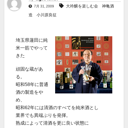
大吟醸を楽しむ会 神亀酒
7月 31, 2009
造 小川原良征
埼玉県蓮田に純
米一筋でやって
きた
頑固な蔵があ
る。
昭和58年に普通
酒の製造をや
め、
昭和62年には清酒のすべてを純米酒とし
業界でも異端ぶりを発揮。
熟成によって清酒を更に良い状態に