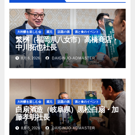
ン
大吟醸を楽しむ会
蔵元
話題の酒
酒と食のイベント
繁桝（福岡県八女市）高橋商店・
中川拓也社長
8月 6, 2026
DAIGINJO-ADMASTER
大吟醸を楽しむ会
蔵元
話題の酒
酒と食のイベント
白扇酒造（岐阜県）黒松白扇・加
藤孝明社長
8月 5, 2026
DAIGINJO-ADMASTER