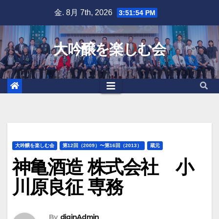
Skip
金. 8月 7th, 2026
3:51:55 PM
to
content
大吟醸を楽しむ会
大吟醸を楽しむ会
第12回（2009）〜第16回（2013）
蔵元
神亀酒造 株式会社 小
川原良征 専務
By
diginAdmin