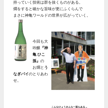
持っていく技術は群を抜くものがある。
燗をすると確かな旨味が更にふくらんで
まさに神亀ワールドの世界が広がっていく。
今回も大
吟醸
『神
亀 ひこ
孫』
の
お燗と
う
なぎパイ
のとりあわ
せ。
こんなひょうきんな一面もある→