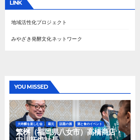
LINK
イ
ブ
地域活性化プロジェクト
みやざき発酵文化ネットワーク
YOU MISSED
大吟醸を楽しむ会
蔵元
話題の酒
酒と食のイベント
繁桝（福岡県八女市）高橋商店・
中川拓也社長