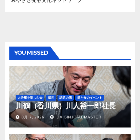
みやざき発酵文化ネットワーク
YOU MISSED
大吟醸を楽しむ会
蔵元
話題の酒
酒と食のイベント
川鶴（香川県）川人裕一郎社長
8月 7, 2026
DAIGINJO-ADMASTER