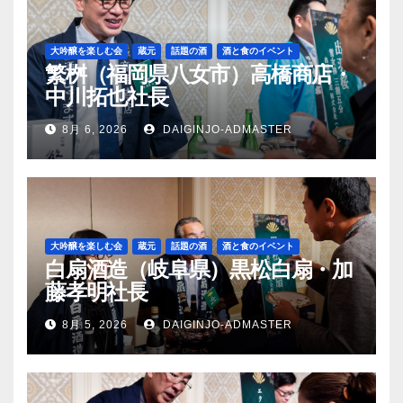
大吟醸を楽しむ会
蔵元
話題の酒
酒と食のイベント
繁桝（福岡県八女市）高橋商店・
中川拓也社長
8月 6, 2026
DAIGINJO-ADMASTER
大吟醸を楽しむ会
蔵元
話題の酒
酒と食のイベント
白扇酒造（岐阜県）黒松白扇・加
藤孝明社長
8月 5, 2026
DAIGINJO-ADMASTER