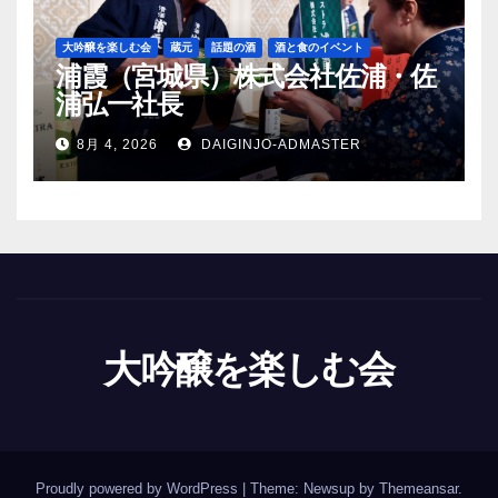
大吟醸を楽しむ会
蔵元
話題の酒
酒と食のイベント
浦霞（宮城県）株式会社佐浦・佐
浦弘一社長
8月 4, 2026
DAIGINJO-ADMASTER
大吟醸を楽しむ会
Proudly powered by WordPress
|
Theme: Newsup by
Themeansar
.