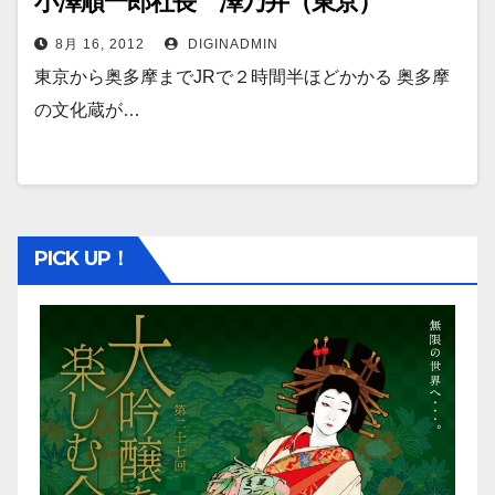
小澤順一郎社長 澤乃井（東京）
8月 16, 2012
DIGINADMIN
東京から奥多摩までJRで２時間半ほどかかる 奥多摩
の文化蔵が…
PICK UP！