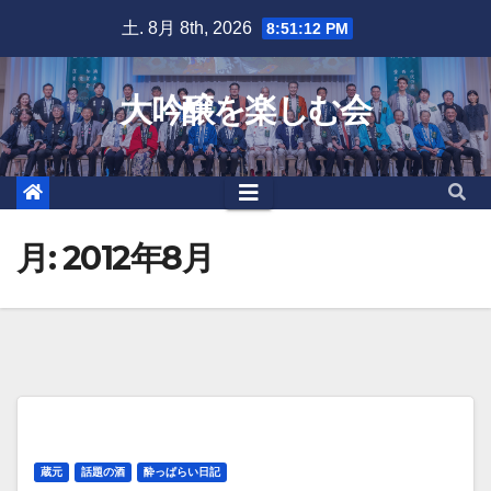
Skip
土. 8月 8th, 2026
8:51:13 PM
to
content
大吟醸を楽しむ会
月:
2012年8月
蔵元
話題の酒
酔っぱらい日記