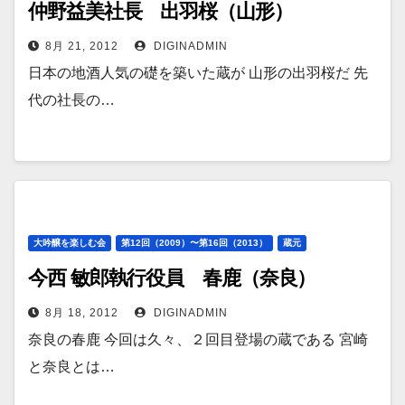
仲野益美社長 出羽桜（山形）
8月 21, 2012
DIGINADMIN
日本の地酒人気の礎を築いた蔵が 山形の出羽桜だ 先
代の社長の…
大吟醸を楽しむ会
第12回（2009）〜第16回（2013）
蔵元
今西 敏郎執行役員 春鹿（奈良）
8月 18, 2012
DIGINADMIN
奈良の春鹿 今回は久々、２回目登場の蔵である 宮崎
と奈良とは…